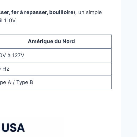
ser, fer à repasser, bouilloire
), un simple
l 110V.
Amérique du Nord
0V à 127V
0 Hz
pe A / Type B