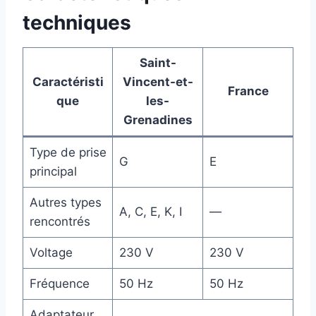
techniques
Saint-
Caractéristi
Vincent-et-
France
que
les-
Grenadines
Type de prise
G
E
principal
Autres types
A, C, E, K, I
—
rencontrés
Voltage
230 V
230 V
Fréquence
50 Hz
50 Hz
Adaptateur