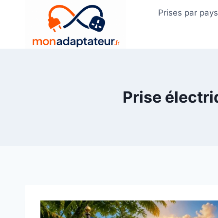
Skip
Prises par pay
to
content
Prise électr