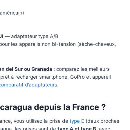
américain)
UI
— adaptateur type A/B
our les appareils non bi-tension (sèche-cheveux,
n del Sur ou Granada :
comparez les meilleurs
, prêt à recharger smartphone, GoPro et appareil
 comparatif d’adaptateurs
.
icaragua depuis la France ?
nce, vous utilisez la prise de
type E
(deux broches
agua, les prises sont de
type A et type B
, avec