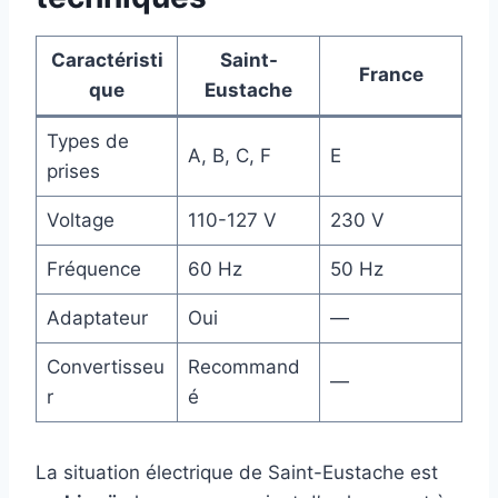
Caractéristi
Saint-
France
que
Eustache
Types de
A, B, C, F
E
prises
Voltage
110-127 V
230 V
Fréquence
60 Hz
50 Hz
Adaptateur
Oui
—
Convertisseu
Recommand
—
r
é
La situation électrique de Saint-Eustache est