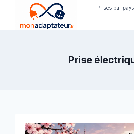
Skip
Prises par pay
to
content
Prise électriq