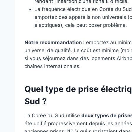
rendant l’insertion d’une fiche E difficile.
La fréquence électrique en Corée du Su
emportez des appareils non universels (c
électriques), cela peut poser problème.
Notre recommandation :
emportez au minimu
universel de qualité. Le coût est minime (moi
si vous séjournez dans des logements Airbn
chaînes internationales.
Quel type de prise électri
Sud ?
La Corée du Sud utilise
deux types de prise
été unifié progressivement depuis les année
anciennes prises 110 V qui subsistaient dans