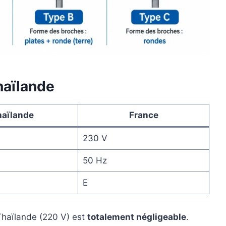
haïlande
haïlande
France
230 V
50 Hz
E
 Thaïlande (220 V) est
totalement négligeable
.