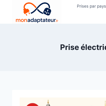
Skip
Prises par pay
to
content
Prise électr