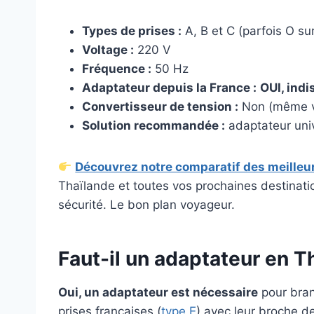
Types de prises :
A, B et C (parfois O sur
Voltage :
220 V
Fréquence :
50 Hz
Adaptateur depuis la France :
OUI, ind
Convertisseur de tension :
Non (même vo
Solution recommandée :
adaptateur univ
Découvrez notre comparatif des meilleu
Thaïlande et toutes vos prochaines destinatio
sécurité. Le bon plan voyageur.
Faut-il un adaptateur en T
Oui, un adaptateur est nécessaire
pour bran
prises françaises (
type E
) avec leur broche de