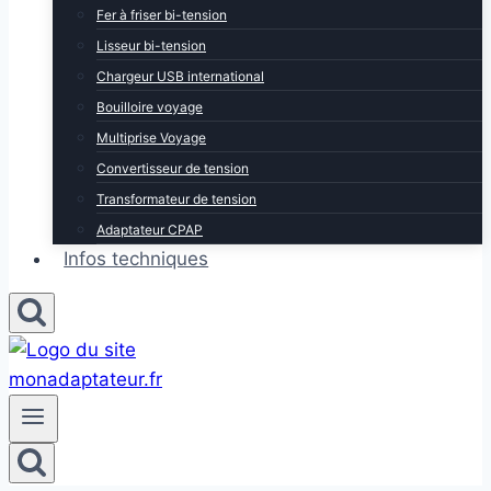
Fer à friser bi-tension
Lisseur bi-tension
Chargeur USB international
Bouilloire voyage
Multiprise Voyage
Convertisseur de tension
Transformateur de tension
Adaptateur CPAP
Infos techniques