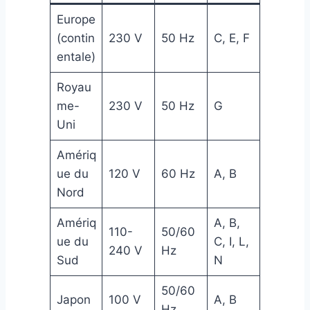
Europe
(contin
230 V
50 Hz
C, E, F
entale)
Royau
me-
230 V
50 Hz
G
Uni
Amériq
ue du
120 V
60 Hz
A, B
Nord
Amériq
A, B,
110-
50/60
ue du
C, I, L,
240 V
Hz
Sud
N
50/60
Japon
100 V
A, B
Hz