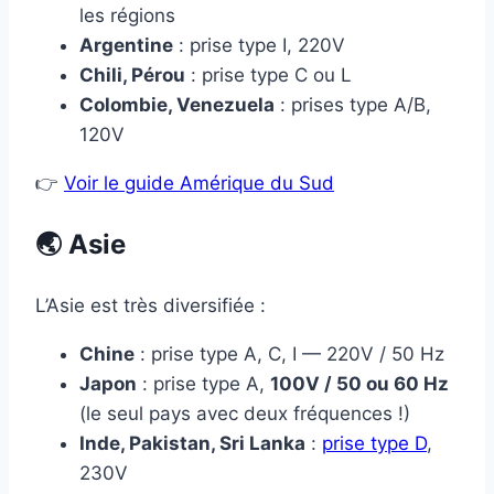
les régions
Argentine
: prise type I, 220V
Chili, Pérou
: prise type C ou L
Colombie, Venezuela
: prises type A/B,
120V
👉
Voir le guide Amérique du Sud
🌏 Asie
L’Asie est très diversifiée :
Chine
: prise type A, C, I — 220V / 50 Hz
Japon
: prise type A,
100V / 50 ou 60 Hz
(le seul pays avec deux fréquences !)
Inde, Pakistan, Sri Lanka
:
prise type D
,
230V