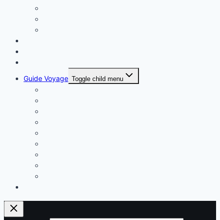
Asie
Europe
Océanie
Types de prises
Comparatifs Adaptateurs
Adaptateurs par pays
Guide Voyage
Toggle child menu
Sèche-cheveux bi-tension
Fer à friser bi-tension
Lisseur bi-tension
Chargeur USB international
Bouilloire voyage
Multiprise Voyage
Convertisseur de tension
Transformateur de tension
Adaptateur CPAP
Infos techniques