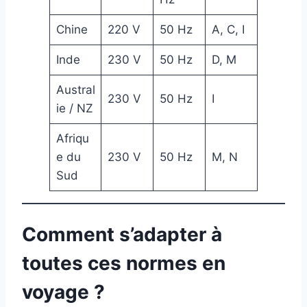
Chine
220 V
50 Hz
A, C, I
Inde
230 V
50 Hz
D, M
Austral
230 V
50 Hz
I
ie / NZ
Afriqu
e du
230 V
50 Hz
M, N
Sud
Comment s’adapter à
toutes ces normes en
voyage ?