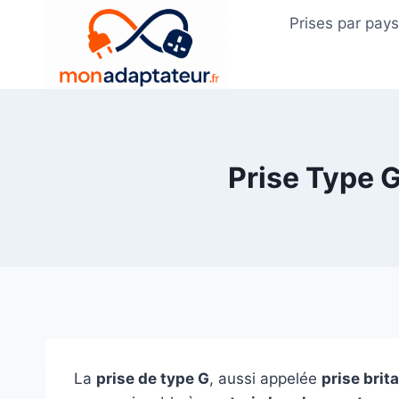
Skip
Prises par pay
to
content
Prise Type G
La
prise de type G
, aussi appelée
prise brit