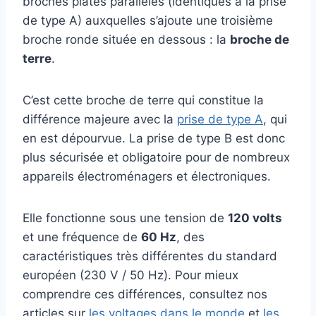
broches plates parallèles (identiques à la prise
de type A) auxquelles s’ajoute une troisième
broche ronde située en dessous : la
broche de
terre
.
C’est cette broche de terre qui constitue la
différence majeure avec la
prise de type A
, qui
en est dépourvue. La prise de type B est donc
plus sécurisée et obligatoire pour de nombreux
appareils électroménagers et électroniques.
Elle fonctionne sous une tension de
120 volts
et une fréquence de
60 Hz
, des
caractéristiques très différentes du standard
européen (230 V / 50 Hz). Pour mieux
comprendre ces différences, consultez nos
articles sur
les voltages dans le monde
et
les