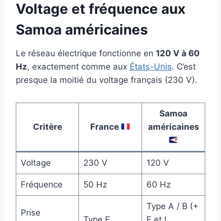
Voltage et fréquence aux
Samoa américaines
Le réseau électrique fonctionne en
120 V à 60
Hz
, exactement comme aux
États-Unis
. C’est
presque la moitié du voltage français (230 V).
Samoa
Critère
France
américaines
Voltage
230 V
120 V
Fréquence
50 Hz
60 Hz
Type A / B (+
Prise
Type E
F et I