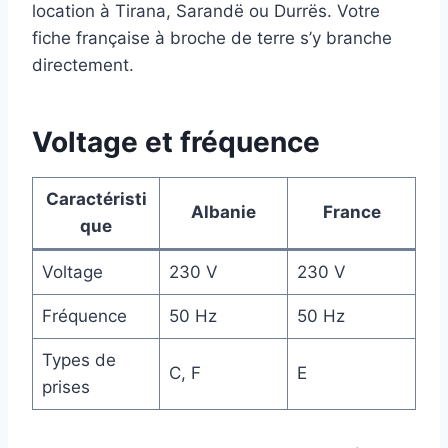
location à Tirana, Sarandë ou Durrës. Votre
fiche française à broche de terre s’y branche
directement.
Voltage et fréquence
Caractéristi
Albanie
France
que
Voltage
230 V
230 V
Fréquence
50 Hz
50 Hz
Types de
C, F
E
prises