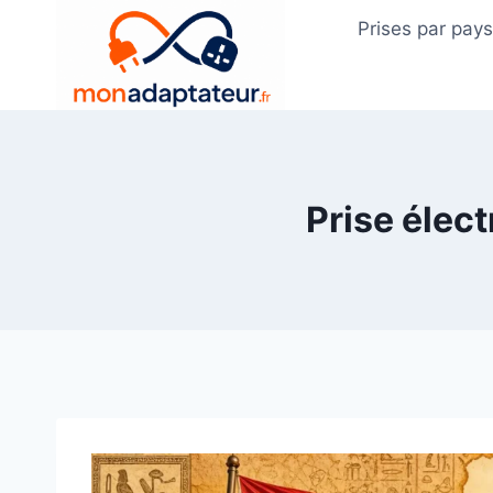
Skip
Prises par pay
to
content
Prise élect