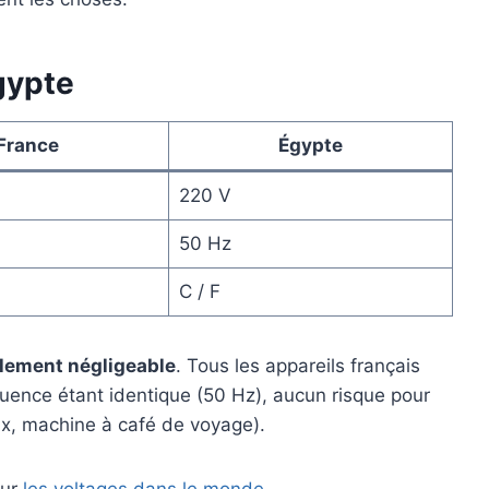
gypte
France
Égypte
220 V
50 Hz
C / F
alement négligeable
. Tous les appareils français
uence étant identique (50 Hz), aucun risque pour
ux, machine à café de voyage).
sur
les voltages dans le monde
.