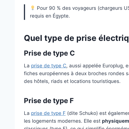
Pour 90 % des voyageurs (chargeurs USB
requis en Égypte.
Quel type de prise électri
Prise de type C
La
prise de type C
, aussi appelée Europlug, e
fiches européennes à deux broches rondes san
des hôtels, riads et locations touristiques.
Prise de type F
La
prise de type F
(dite Schuko) est égaleme
les logements modernes. Elle est
physiquem
classiques (type E), ce qui simplifie énormém